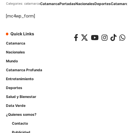
Catamarca
Portadas
Nacionales
Deportes
Catamarca
C
Categories: catamarca
[mc4wp_form]
Quick Links
Catamarca
Nacionales
Mundo
Catamarca Profunda
Entretenimiento
Deportes
Salud y Bienestar
Data Verde
¿Quienes somos?
Contacto
Publicidad