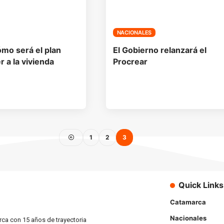
NACIONALES
ómo será el plan
El Gobierno relanzará el
 a la vivienda
Procrear
1
2
3
Quick Links
Catamarca
Nacionales
rca con 15 años de trayectoria