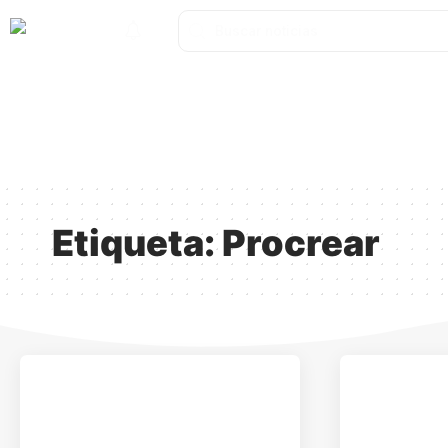
Catamarca
Nacionales
Mundo
Catamarca Pr
¿Quienes somos?
Etiqueta:
Procrear