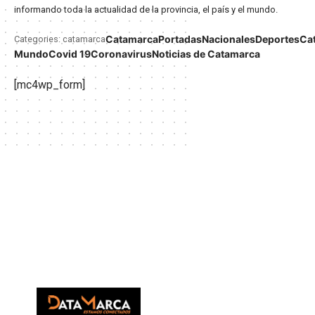
informando toda la actualidad de la provincia, el país y el mundo.
Catamarca
Portadas
Nacionales
Deportes
Ca
Categories: catamarca
Mundo
Covid 19
Coronavirus
Noticias de Catamarca
[mc4wp_form]