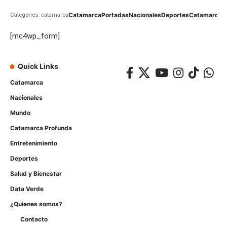
Catamarca
Portadas
Nacionales
Deportes
Catamarca
C
Categories: catamarca
[mc4wp_form]
Quick Links
Catamarca
Nacionales
Mundo
Catamarca Profunda
Entretenimiento
Deportes
Salud y Bienestar
Data Verde
¿Quienes somos?
Contacto