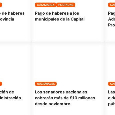
S
CATAMARCA
PORTADAS
CA
o de haberes
Pago de haberes a los
Pag
rovincia
municipales de la Capital
Adm
Pro
S
NACIONALES
CA
ción de
Los senadores nacionales
Las
nistración
cobrarán más de $10 millones
a d
desde noviembre
púb