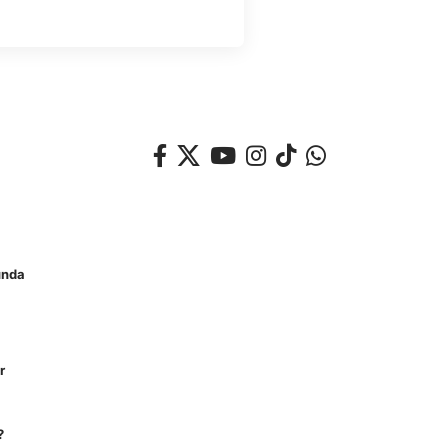
unda
r
?