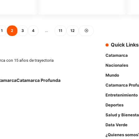
1
2
3
4
…
11
12
Quick Links
Catamarca
rca con 15 años de trayectoria
Nacionales
Mundo
tamarca
Catamarca Profunda
Catamarca Prof
Entretenimiento
Deportes
Salud y Bienesta
Data Verde
¿Quienes somos