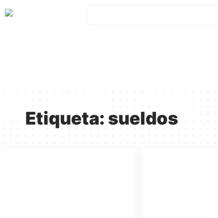
Catamarca
Nacionales
Mundo
Catamarca Pr
¿Quienes somos?
Etiqueta:
sueldos