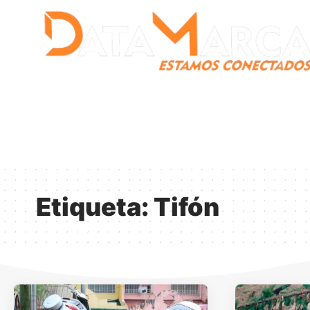
Catamarca
Nacionales
Mundo
Catamarca Pr
¿Quienes somos?
Etiqueta:
Tifón