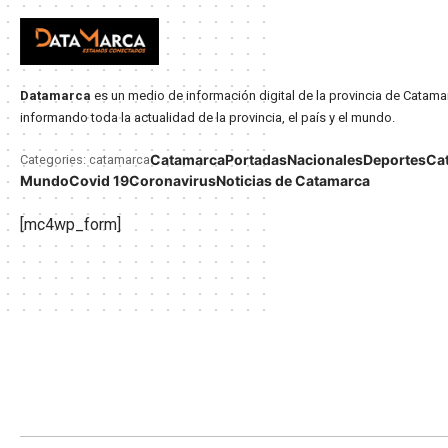
Datamarca
es un medio de información digital de la provincia de Catama
informando toda la actualidad de la provincia, el país y el mundo.
Catamarca
Portadas
Nacionales
Deportes
Ca
Categories: catamarca
Mundo
Covid 19
Coronavirus
Noticias de Catamarca
[mc4wp_form]