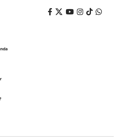
unda
r
?