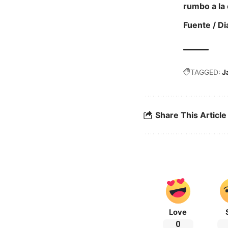
rumbo a la
Fuente / D
TAGGED:
J
Share This Article
Love
0