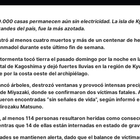
.000 casas permanecen aún sin electricidad. La isla de K
andes del país, fue la más azotada.
stró al menos cuatro muertos y más de un centenar de her
anmadol durante este último fin de semana.
tormenta tocó tierra el pasado domingo por la noche en l
al de Kagoshima y dejó fuertes lluvias en la región de Ky
 por la costa oeste del archipiélago.
rancó árboles, destrozó ventanas y provocó intensas preci
 de Miyazaki, donde se confirmaron dos víctimas fatales.
ueron encontradas “sin señales de vida”, según informó e
Hirozaku Matsuno.
o, al menos 114 personas resultaron heridas como conse
entras que 14 de ellas están internadas en estado de gra
dades se mantienen alerta, dado que el balance de víctim