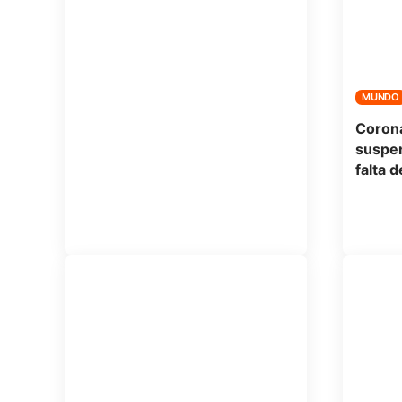
MUNDO
Corona
suspen
falta d