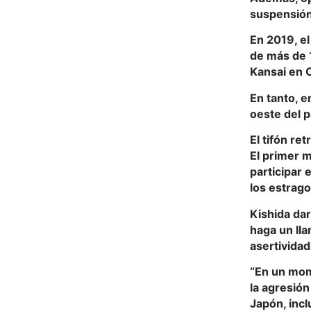
suspensión 
En 2019, el
de más de 1
Kansai en O
En tanto, 
oeste del p
El tifón re
El primer m
participar 
los estrago
Kishida dar
haga un lla
asertividad
“En un mom
la agresión
Japón, incl