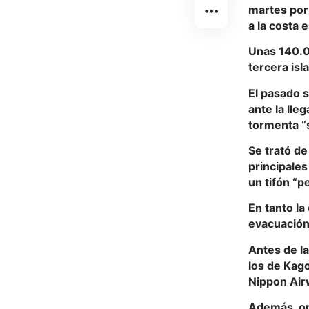
martes por 
a la costa 
Unas 140.00
tercera isl
El pasado 
ante la lle
tormenta “s
Se trató de
principales
un tifón “p
En tanto la
evacuación 
Antes de la
los de Kago
Nippon Air
Además, op