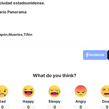
 ciudad estadounidense.
iario Panorama
apón
Muertos
Tifón
FACEBOOK
What do you think?
Sad
Happy
Sleepy
Angry
De
0
0
0
0
0