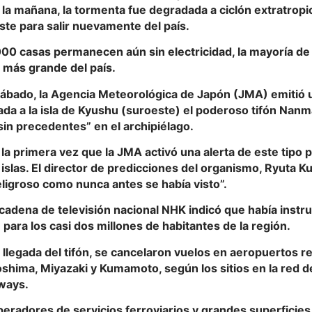
la mañana, la tormenta fue degradada a ciclón extratropi
este para salir nuevamente del país.
0 casas permanecen aún sin electricidad, la mayoría de e
a más grande del país.
sábado, la Agencia Meteorológica de Japón (JMA) emitió u
gada a la isla de Kyushu (suroeste) el poderoso tifón Nanm
in precedentes” en el archipiélago.
 la primera vez que la JMA activó una alerta de este tipo 
 islas. El director de predicciones del organismo, Ryuta Ku
eligroso como nunca antes se había visto”.
 cadena de televisión nacional NHK indicó que había instr
para los casi dos millones de habitantes de la región.
 llegada del tifón, se cancelaron vuelos en aeropuertos r
shima, Miyazaki y Kumamoto, según los sitios en la red de
ways.
eradores de servicios ferroviarios y grandes superficies