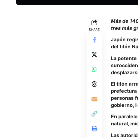
Más de 140
tres más gr
SHARE
Japón regi
del tifón N
La potente 
suroccident
desplazarse
El tifón ar
prefectura
personas f
gobierno, 
En paralel
natural, mi
Las autori