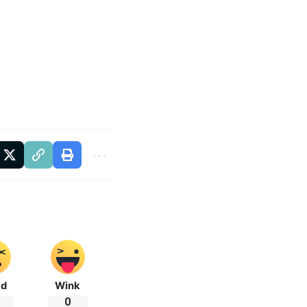
ad
Wink
0