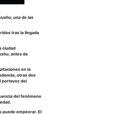
yushu, una de las
idos tras la llegada
a ciudad
ushu, antes de
pitaciones en la
 Además, otras dos
l portavoz del
cuencia del fenómeno
vedad.
as puede empeorar. El