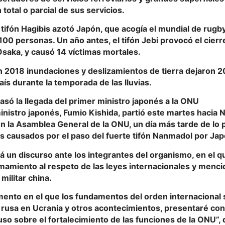
total o parcial de sus servicios.
 tifón Hagibis azotó Japón, que acogía el mundial de rugb
00 personas. Un año antes, el tifón Jebi provocó el cierr
saka, y causó 14 víctimas mortales.
en 2018 inundaciones y deslizamientos de tierra dejaron 
aís durante la temporada de las lluvias.
trasó la llegada del primer ministro japonés a la ONU
inistro japonés, Fumio Kishida, partió este martes hacia 
en la Asamblea General de la ONU, un día más tarde de lo 
s causados por el paso del fuerte tifón Nanmadol por Jap
á un discurso ante los integrantes del organismo, en el 
mamiento al respeto de las leyes internacionales y menci
 militar china.
ento en el que los fundamentos del orden internacional 
 rusa en Ucrania y otros acontecimientos, presentaré con
uso sobre el fortalecimiento de las funciones de la ONU”, d