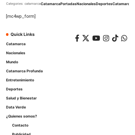
Catamarca
Portadas
Nacionales
Deportes
Catamarca
C
Categories: catamarca
[mc4wp_form]
Quick Links
Catamarca
Nacionales
Mundo
Catamarca Profunda
Entretenimiento
Deportes
Salud y Bienestar
Data Verde
¿Quienes somos?
Contacto
Publicidad