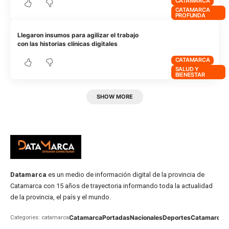
CATAMARCA
CATAMARCA
PROFUNDA
Llegaron insumos para agilizar el trabajo
con las historias clínicas digitales
CATAMARCA
SALUD Y
BIENESTAR
SHOW MORE
Datamarca
es un medio de información digital de la provincia de
Catamarca con 15 años de trayectoria informando toda la actualidad
de la provincia, el país y el mundo.
Catamarca
Portadas
Nacionales
Deportes
Catamarca
C
Categories: catamarca