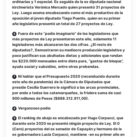
ordinarias y 1 especial. Es seguida de la ex diputada nacional
kirchnerista Verónica Mercado quien presentó 31 proyectos de
Ley. Luego asoma encabezando como el más productivo de la
oposición el joven diputado Tiago Puente, quien en su primer
año legislativo presentó un total de 27 proyectos de Ley.
Fuera de este “podio imaginario” de los legisladores que
más proyectos de Ley presentaron este año, solamente 11
legisladores más alcanzaron las dos cifras. ¿El resto de
diputados?, Demostraron su mediocre producción legislativa y
poco justifican sus abultadas dietas y adicionales que rondan
los $220.000 mensuales entre dieta pura, “gastos de bloque”,
ayuda social y subsidios, entre otras prebendas.
Ni hablar que el Presupuesto 2020 (reconducido durante
este año de pandemia) de la Cámara de Diputados que
preside Cecilia Guerrero le significó a las arcas provinciales,
por ende a todos los catamarqueños, la friolera suma de casi
900 millones de Pesos ($888.312.911,00).
Vergonzoso podio
El ranking de abajo es encabezado por Hugo Corpacci, que
durante este 2020 no presentó ningún proyecto de Ley. El 0
(Cero) proyectos del ex senador de Capayán y hermano de la
ex gobernadora Lucía Corpacci, mantiene -en su primer año en