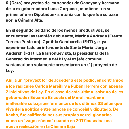
0 (Cero) proyectos del ex senador de Capayán y hermano
de la ex gobernadora Lucía Corpacci, mantiene -en su
primer año en Diputados- sintonía con lo que fue su paso
por la Cámara Alta.
En el segundo peldaño de los menos productivos, se
encuentran las también debutante,
Marina Andrada
(Frente
Tercera Posición),
Cynthia Gambarella
(FdT) y el ya
experimentado ex intendente de Santa María,
Jorge
Andersh
(FdT). La barrionuevista, la presidenta de la
Generación Intermedia del PJ y el ex jefe comunal
santamariano solamente presentaron un (1) proyecto de
Ley.
Ahí, a un “proyectito” de acceder a este podio, encontramos
a los radicales
Carlos Marsilli
y a
Rubén Herrera
con apenas
2 iniciativas de Ley. En el caso de este último, sobrino del ex
gobernador
Eduardo Brizuela del Moral
, mantiene
inalterable su baja performance de los últimos 33 años que
vive de la política entre bancas de concejal y diputado. De
hecho, fue calificado por sus propios correligionarios
como un
“vago crónico”
cuando en 2017 buscaba una
nueva reelección en la Cámara Baja