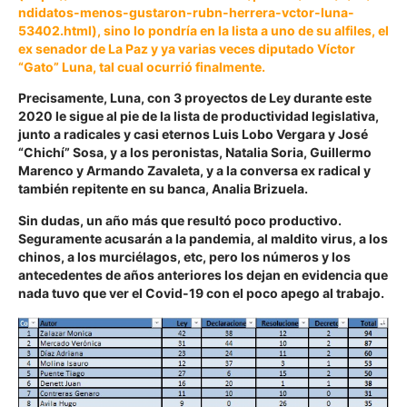
ndidatos-menos-gustaron-rubn-herrera-vctor-luna-
53402.html
), sino lo pondría en la lista a uno de su alfiles, el
ex senador de La Paz y ya varias veces diputado
Víctor
“Gato” Luna
, tal cual ocurrió finalmente.
Precisamente, Luna, con 3 proyectos de Ley durante este
2020 le sigue al pie de la lista de productividad legislativa,
junto a radicales y casi eternos
Luis Lobo Vergara y José
“Chichí” Sosa, y a los peronistas, Natalia Soria, Guillermo
Marenco y Armando Zavaleta
, y a la conversa ex radical y
también repitente en su banca, Analia Brizuela.
Sin dudas, un año más que resultó poco productivo.
Seguramente acusarán a la pandemia, al maldito virus, a los
chinos, a los murciélagos, etc
, pero los números y los
antecedentes de años anteriores los dejan en evidencia que
nada tuvo que ver el Covid-19 con el poco apego al trabajo.