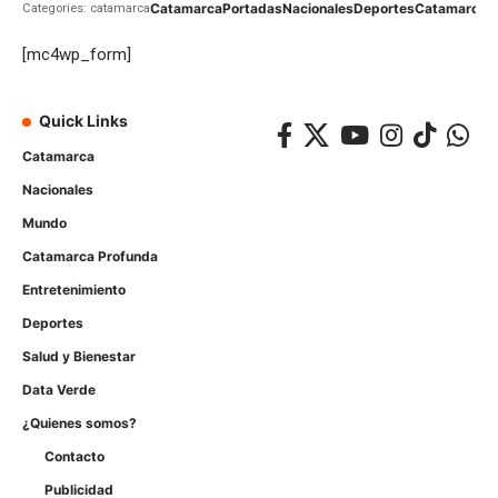
Catamarca
Portadas
Nacionales
Deportes
Catamarca
C
Categories: catamarca
[mc4wp_form]
Quick Links
Catamarca
Nacionales
Mundo
Catamarca Profunda
Entretenimiento
Deportes
Salud y Bienestar
Data Verde
¿Quienes somos?
Contacto
Publicidad