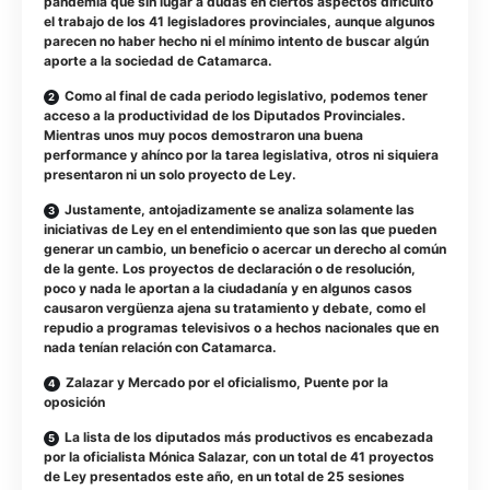
pandemia que sin lugar a dudas en ciertos aspectos dificultó
el trabajo de los 41 legisladores provinciales, aunque algunos
parecen no haber hecho ni el mínimo intento de buscar algún
aporte a la sociedad de Catamarca.
Como al final de cada periodo legislativo, podemos tener
acceso a la productividad de los Diputados Provinciales.
Mientras unos muy pocos demostraron una buena
performance y ahínco por la tarea legislativa, otros ni siquiera
presentaron ni un solo proyecto de Ley.
Justamente, antojadizamente se analiza solamente las
iniciativas de Ley en el entendimiento que son las que pueden
generar un cambio, un beneficio o acercar un derecho al común
de la gente. Los proyectos de declaración o de resolución,
poco y nada le aportan a la ciudadanía y en algunos casos
causaron vergüenza ajena su tratamiento y debate, como el
repudio a programas televisivos o a hechos nacionales que en
nada tenían relación con Catamarca.
Zalazar y Mercado por el oficialismo, Puente por la
oposición
La lista de los diputados más productivos es encabezada
por la oficialista Mónica Salazar, con un total de 41 proyectos
de Ley presentados este año, en un total de 25 sesiones