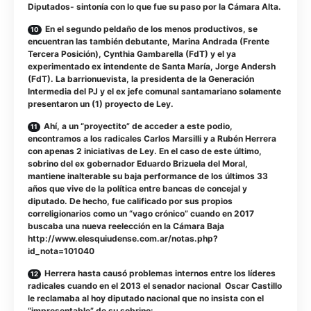
Diputados- sintonía con lo que fue su paso por la Cámara Alta.
En el segundo peldaño de los menos productivos, se
encuentran las también debutante, Marina Andrada (Frente
Tercera Posición), Cynthia Gambarella (FdT) y el ya
experimentado ex intendente de Santa María, Jorge Andersh
(FdT). La barrionuevista, la presidenta de la Generación
Intermedia del PJ y el ex jefe comunal santamariano solamente
presentaron un (1) proyecto de Ley.
Ahí, a un “proyectito” de acceder a este podio,
encontramos a los radicales Carlos Marsilli y a Rubén Herrera
con apenas 2 iniciativas de Ley. En el caso de este último,
sobrino del ex gobernador Eduardo Brizuela del Moral,
mantiene inalterable su baja performance de los últimos 33
años que vive de la política entre bancas de concejal y
diputado. De hecho, fue calificado por sus propios
correligionarios como un “vago crónico” cuando en 2017
buscaba una nueva reelección en la Cámara Baja
http://www.elesquiudense.com.ar/notas.php?
id_nota=101040
Herrera hasta causó problemas internos entre los líderes
radicales cuando en el 2013 el senador nacional Oscar Castillo
le reclamaba al hoy diputado nacional que no insista con el
“impresentable” de su sobrino: