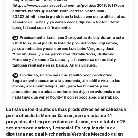
(https://www.catamarcactual.com.ar/politica/2013/9/18/can
didatos-menos-gustaron-rubn-herrera-vctor-luna-
53402.html), sino lo pondría en la lista a uno de su alfiles, el ex
senador de La Paz y ya varias veces diputado Víctor “Gato”
Luna, tal cual ocurrió finalmente.
Precisamente, Luna, con 3 proyectos de Ley durante este
2020 le sigue al pie de la lista de productividad legislativa,
junto a radicales y casi eternos Luis Lobo Vergara y José
“Chichí” Sosa, y a los peronistas, Natalia Soria, Guillermo
Marenco y Armando Zavaleta, y a la conversa ex radical y
también repitente en su banca, Analia Brizuela.
Sin dudas, un año más que resultó poco productivo.
Seguramente acusarán a la pandemia, al maldito virus, a los
chinos, a los murciélagos, etc, pero los números y los
antecedentes de años anteriores los dejan en evidencia que
nada tuvo que ver el Covid-19 con el poco apego al trabajo.
La lista de los diputados más productivos es encabezada
por la oficialista Mónica Salazar, con un total de 41
proyectos de Ley presentados este año, en un total de 25
sesiones ordinarias y 1 especial. Es seguida de la ex
diputada nacional kirchnerista Verónica Mercado quien