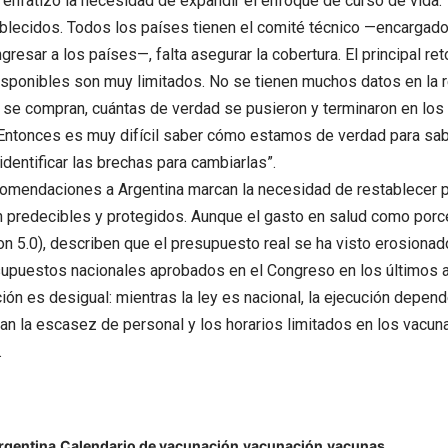
, enfatizó la necesidad de expandir el enfoque de curso de vid
blecidos. Todos los países tienen el comité técnico —encargado
resar a los países—, falta asegurar la cobertura. El principal ret
sponibles son muy limitados. No se tienen muchos datos en la r
 se compran, cuántas de verdad se pusieron y terminaron en lo
 Entonces es muy difícil saber cómo estamos de verdad para sa
identificar las brechas para cambiarlas”.
ecomendaciones a Argentina marcan la necesidad de restablecer
 predecibles y protegidos. Aunque el gasto en salud como porce
on 5.0), describen que el presupuesto real se ha visto erosionado 
supuestos nacionales aprobados en el Congreso en los últimos 
ón es desigual: mientras la ley es nacional, la ejecución depend
an la escasez de personal y los horarios limitados en los vacun
.
rgentina
Calendario de vacunación
vacunación
vacunas