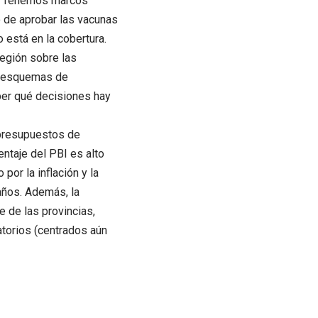
a: “Tenemos marcos
 de aprobar las vacunas
o está en la cobertura.
egión sobre las
s esquemas de
ber qué decisiones hay
 presupuestos de
ntaje del PBI es alto
por la inflación y la
años. Además, la
e de las provincias,
atorios (centrados aún