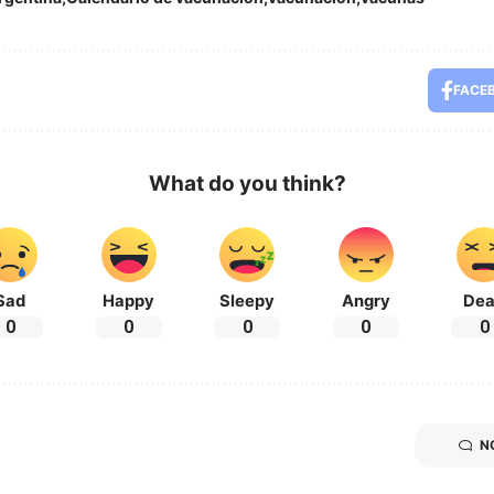
FACE
What do you think?
Sad
Happy
Sleepy
Angry
De
0
0
0
0
0
N