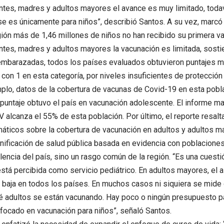
tes, madres y adultos mayores el avance es muy limitado, todav
e es únicamente para niños”, describió Santos. A su vez, marcó
gión más de 1,46 millones de niños no han recibido su primera v
tes, madres y adultos mayores la vacunación es limitada, sosti
mbarazadas, todos los países evaluados obtuvieron puntajes mu
n con 1 en esta categoría, por niveles insuficientes de protección
mplo, datos de la cobertura de vacunas de Covid-19 en esta pobl
untaje obtuvo el país en vacunación adolescente. El informe ma
V alcanza el 55% de esta población. Por último, el reporte resalta
áticos sobre la cobertura de vacunación en adultos y adultos may
anificación de salud pública basada en evidencia con poblacione
lencia del país, sino un rasgo común de la región. “Es una cuestió
stá percibida como servicio pediátrico. En adultos mayores, el a
 baja en todos los países. En muchos casos ni siquiera se mide 
é adultos se están vacunando. Hay poco o ningún presupuesto pa
focado en vacunación para niños”, señaló Santos.