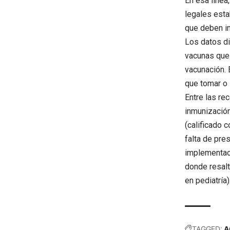
En esa línea
legales esta
que deben ing
Los datos di
vacunas que
vacunación.
que tomar o 
Entre las r
inmunización
(calificado c
falta de pre
implementaci
donde resalt
en pediatría)
TAGGED:
A