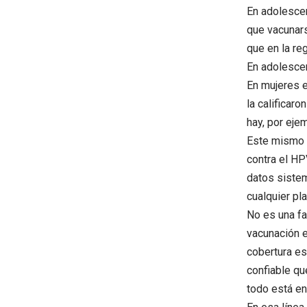
En adolescen
que vacunars
que en la re
En adolescen
En mujeres e
la calificaro
hay, por eje
Este mismo p
contra el HP
datos sistem
cualquier pl
No es una fa
vacunación e
cobertura es
confiable qu
todo está en