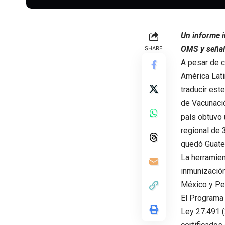
Un informe i
OMS y señal
SHARE
A pesar de 
América Lati
traducir est
de Vacunació
país obtuvo 
regional de 
quedó Guatem
La herramien
inmunización
México y Per
El Programa 
Ley 27.491 (