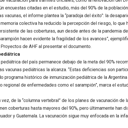
 de vacunación para trámites oficiales, como la renovación del DN
n encuestas citadas en el estudio, más del 90% de la población
las vacunas, el informe plantea la “paradoja del éxito”: la desap
 memoria colectiva ha reducido la percepción del riesgo, lo que
rsistente de las coberturas, aun desde antes de la pandemia d
arampión hacen evidente la fragilidad de los avances”, ejemplif
 Proyectos de AHF al presentar el documento.
ediátrica
 pediátrica del país permanece debajo de la meta del 90% reco
as vacunas pediátricas la alcanza. “Estas deficiencias son part
do programa histórico de inmunización pediátrica de la Argentina 
o regional de enfermedades como el sarampión”, marca el estud
u vez, de la “columna vertebral” de los planes de vacunación de la
nen coberturas hasta mayores del 90%, pero últimamente han di
cuador y Guatemala. La vacunación sigue muy enfocada en la infa