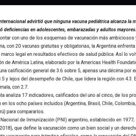
nternacional advirtió que ninguna vacuna pediátrica alcanza la
ó deficiencias en adolescentes, embarazadas y adultos mayores
contar con uno de los esquemas de vacunación más ambiciosos
na, con 20 vacunas gratuitas y obligatorias, la Argentina enfrent
e marco legal en resultados efectivos de salud pública. Así lo vol
n de América Latina, elaborado por la Americas Health Foundatio
una calificación general de 3.6 sobre 5, apenas una décima por
3.5 y lejos del desempeño de Chile, que lidera la región con 4.3. 
ala, con 2.7.
ta analiza 17 indicadores, calificados del uno al cinco, de los p
 en los ocho países incluidos (Argentina, Brasil, Chile, Colombia
ú) para compararlos.
Nacional de Inmunización (PNI) argentino, establecido en 1977, 
2018), que define la vacunación como un bien social y un derecho