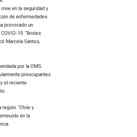
I.
 cree en la seguridad y
arición de enfermedades
 ha provocado un
e COVID-19. “Brotes
icó Marcela Santos,
mendada por la OMS.
icularmente preocupantes
y el reciente
io.
 región. “Chile y
sminuido en la
ncia.