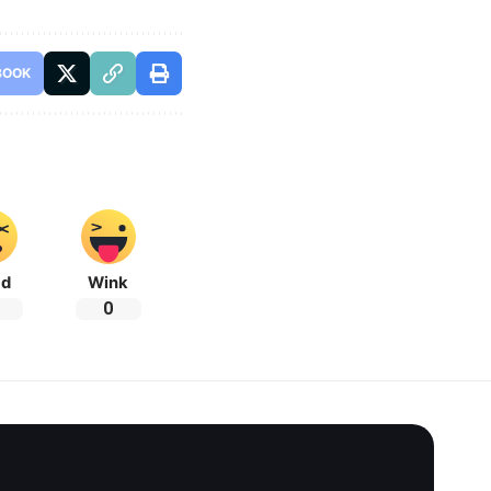
BOOK
ad
Wink
0