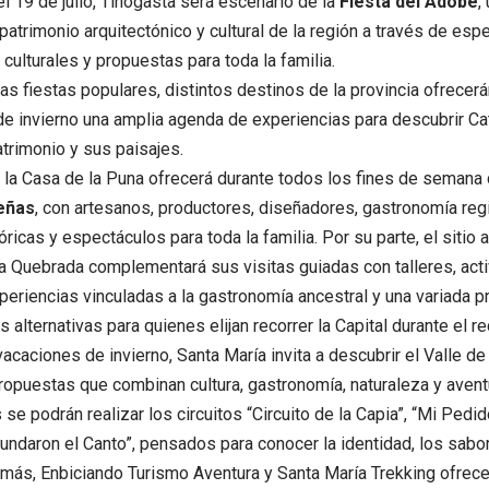
el 19 de julio, Tinogasta será escenario de la
Fiesta del Adobe
,
patrimonio arquitectónico y cultural de la región a través de espe
culturales y propuestas para toda la familia.
s fiestas populares, distintos destinos de la provincia ofrecerá
e invierno una amplia agenda de experiencias para descubrir C
atrimonio y sus paisajes.
l, la Casa de la Puna ofrecerá durante todos los fines de semana d
eñas
, con artesanos, productores, diseñadores, gastronomía regi
óricas y espectáculos para toda la familia. Por su parte, el sitio
a Quebrada complementará sus visitas guiadas con talleres, acti
xperiencias vinculadas a la gastronomía ancestral y una variada p
 alternativas para quienes elijan recorrer la Capital durante el r
vacaciones de invierno, Santa María invita a descubrir el Valle de
opuestas que combinan cultura, gastronomía, naturaleza y aventu
 se podrán realizar los circuitos “Circuito de la Capia”, “Mi Pedid
ndaron el Canto”, pensados para conocer la identidad, los sabore
más, Enbiciando Turismo Aventura y Santa María Trekking ofrec