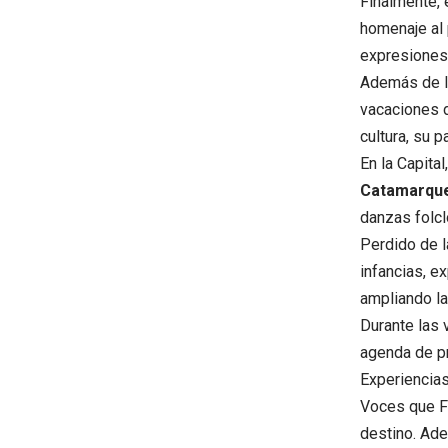
Finalmente, 
homenaje al 
expresiones 
Además de la
vacaciones d
cultura, su p
En la Capita
Catamarqu
danzas folcl
Perdido de l
infancias, e
ampliando las
Durante las 
agenda de pr
Experiencias
Voces que Fu
destino. Ade