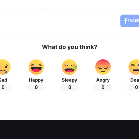
FACE
What do you think?
Sad
Happy
Sleepy
Angry
De
0
0
0
0
0