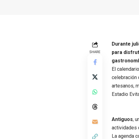
Durante jul
para disfru
SHARE
gastronomía
El calendari
celebración 
artesanos, mú
Estadio Evita
Antiguos
, 
actividades 
La agenda co