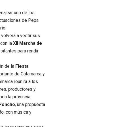
enajear uno de los
actuaciones de Pepa
rio.
n volverá a vestir sus
 con la
XII Marcha de
sitantes para rendir
ón de la
Fiesta
mportante de Catamarca y
amarca reunirá a los
res, productores y
da la provincia.
 Poncho
, una propuesta
ño, con música y