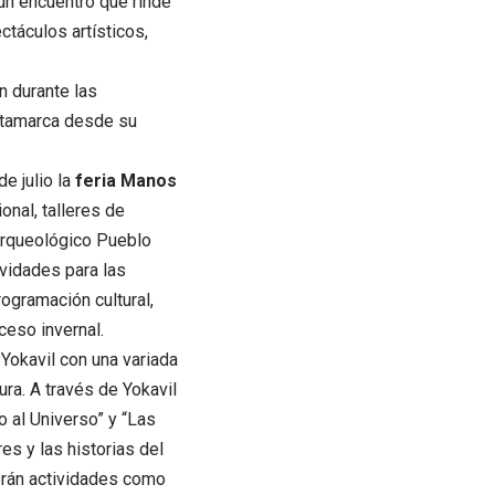
 un encuentro que rinde
ctáculos artísticos,
n durante las
atamarca desde su
e julio la
feria Manos
onal, talleres de
 arqueológico Pueblo
vidades para las
rogramación cultural,
eceso invernal.
 Yokavil con una variada
ra. A través de Yokavil
o al Universo” y “Las
s y las historias del
erán actividades como