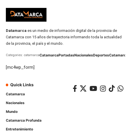
Datamarca
es un medio de información digital de la provincia de
Catamarca con 15 años de trayectoria informando toda la actualidad
de la provincia, el país y el mundo.
Catamarca
Portadas
Nacionales
Deportes
Catamarca
C
Categories: catamarca
[mc4wp_form]
Quick Links
Catamarca
Nacionales
Mundo
Catamarca Profunda
Entretenimiento