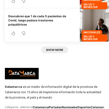
SALUD Y
BIENESTAR
Descubren que 1 de cada 5 pacientes de
Covid, luego padece trastornos
psiquiátricos
NACIONALES
SALUD Y
BIENESTAR
SHOW MORE
Datamarca
es un medio de información digital de la provincia de
Catamarca con 15 años de trayectoria informando toda la actualidad
de la provincia, el país y el mundo.
Catamarca
Portadas
Nacionales
Deportes
Catamarca
C
Categories: catamarca