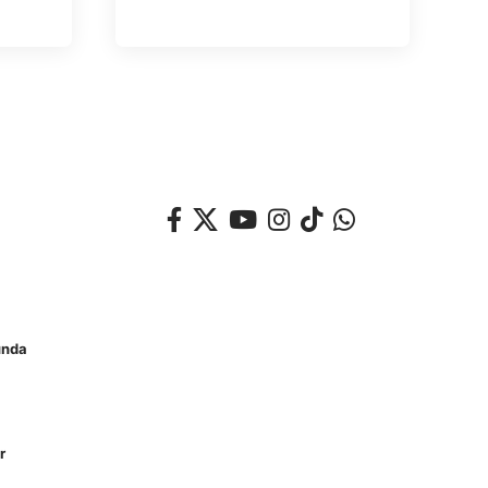
unda
r