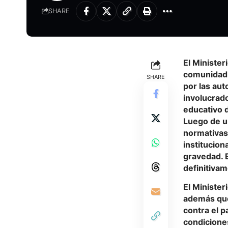
SHARE
El Minister
comunidad e
SHARE
por las aut
involucrad
educativo d
Luego de un
normativas 
institucion
gravedad. 
definitiva
El Minister
además que
contra el p
condicione