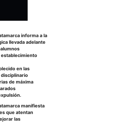
Catamarca informa a la
ica llevada adelante
s alumnos
 establecimiento
blecido en las
disciplinario
arias de máxima
parados
expulsión.
Catamarca manifiesta
les que atentan
ejorar las