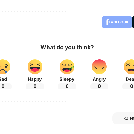
FACEBOOK
What do you think?
Sad
Happy
Sleepy
Angry
De
0
0
0
0
0
N