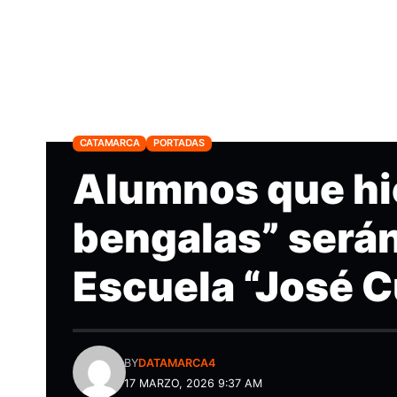
CATAMARCA
PORTADAS
Alumnos que hic
bengalas” serán
Escuela “José 
BY
DATAMARCA4
17 MARZO, 2026 9:37 AM