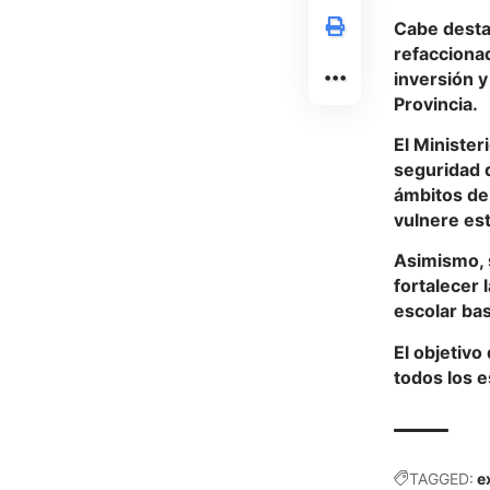
Cabe destac
refaccionad
inversión y
Provincia.
El Minister
seguridad d
ámbitos de 
vulnere est
Asimismo, s
fortalecer
escolar bas
El objetiv
todos los e
TAGGED:
e