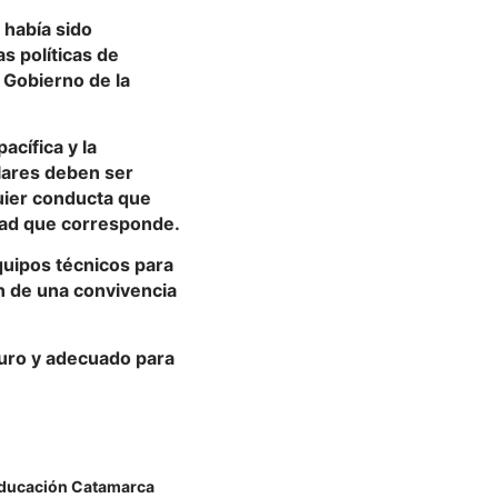
 había sido
s políticas de
l Gobierno de la
acífica y la
lares deben ser
quier conducta que
idad que corresponde.
quipos técnicos para
n de una convivencia
guro y adecuado para
Educación Catamarca