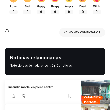
Love
Sad
Happy
Sleepy
Angry
Dead
Wink
0
0
0
0
0
0
0
NO HAY COMENTARIOS
Noticias relacionadas
No te pierdas de nada, encontrá más noticias
Incendio mortal en pleno centro
CATAMARCA
PORTADAS