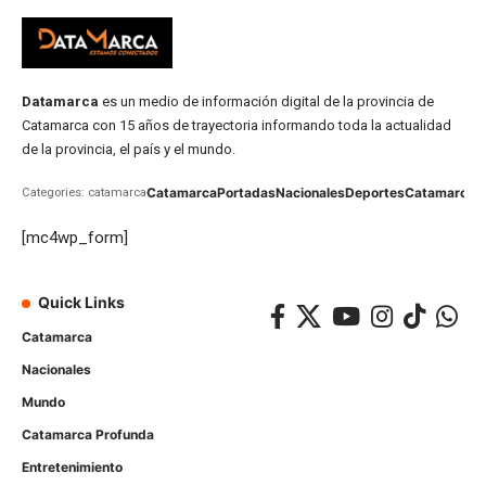
Datamarca
es un medio de información digital de la provincia de
Catamarca con 15 años de trayectoria informando toda la actualidad
de la provincia, el país y el mundo.
Catamarca
Portadas
Nacionales
Deportes
Catamarca
C
Categories: catamarca
[mc4wp_form]
Quick Links
Catamarca
Nacionales
Mundo
Catamarca Profunda
Entretenimiento