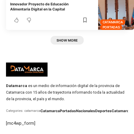
Innovador Proyecto de Educación
Alimentaria Digital en la Capital
CATAMARCA
PORTADAS
SHOW MORE
Datamarca
es un medio de información digital de la provincia de
Catamarca con 15 años de trayectoria informando toda la actualidad
de la provincia, el país y el mundo.
Catamarca
Portadas
Nacionales
Deportes
Catamarca
C
Categories: catamarca
[mc4wp_form]